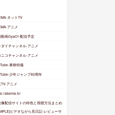
ク
EMA-ネットTV
EMA-アニメ
動画GyaO!-配信予定
ンダイチャンネル-アニメ
コニコチャンネル-アニメ
uTube-東映特撮
uTube-少年ジャンプ60周年
TV-アニメ
ps://abema.tv/
映像配信サイトの特色と視聴方法まとめ
AMPLE]ビデオながら見日記-レビューサ