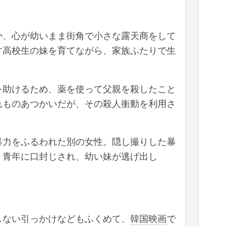
か、心が幼いまま街角で小さな露天商をして
す高校生の妹を育てながら、家族ふたりで生
を助けるため、薬を使って父親を殺したこと
れものあつかいだが、その殺人衝動を利用さ
暴力をふるわれた別の女性。隠し撮りした暴
、青年に口封じされ、幼い妹が逃げ出し
しない引っかけなどもふくめて、
韓国映画
で