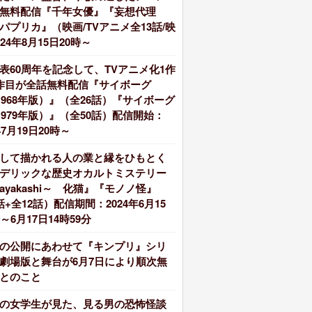
無料配信『千年女優』『妄想代理
パプリカ』（映画/TVアニメ全13話/映
24年8月15日20時～
表60周年を記念して、TVアニメ化1作
作目が全話無料配信『サイボーグ
（1968年版）』（全26話）『サイボーグ
（1979年版）』（全50話）配信開始：
年7月19日20時～
して描かれる人の業と縁をひもとく
デリックな歴史オカルトミステリー
ayakashi～ 化猫』『モノノ怪』
話+全12話）配信期間：2024年6月15
～6月17日14時59分
の公開にあわせて『キンプリ』シリ
劇場版と舞台が6月7日により順次無
とのこと
の女学生が見た、見る男の恐怖怪談