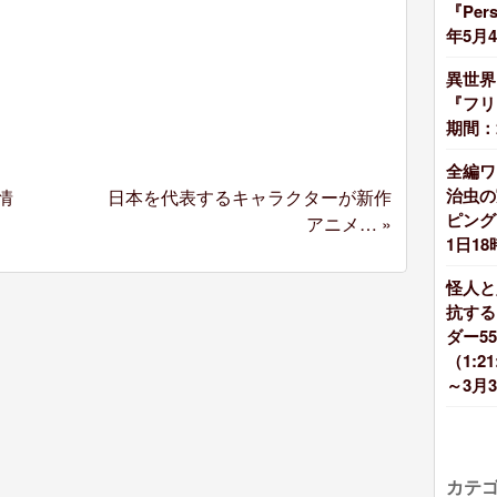
『Per
年5月
異世界
『フリ
期間：2
全編ワ
治虫の
情
日本を代表するキャラクターが新作
ピング』
アニメ…
»
1日18
怪人と
抗する
ダー5
（1:2
～3月3
カテ