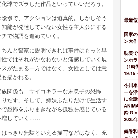
変化球でズラした作品といっていいだろう。
は陰惨で、アクションは迫真的。しかしそう
最新
、知能が発達していない女性を主人公にする
国家の
ッチで物語を進めていく。
ン大作
きちんと警察に説明できれば事件はもっと早
耽美で
知性ではそれがかなわないと痛感していく展
ンホラ
（1時
レスがたまる一方ではなく、女性としては意
19:15
感も描かれる。
今川泰
家族関係も、
サイコキラー
な末息子の恐怖
ーを活
に全話
くりだす。そして、姉妹ふたりだけで生活す
ANI
かで恐怖をふりまきながら孤独を感じている
鈴 G
を増していく……
2025
鶴巻和
、はっきり無駄といえる描写などはなく、充