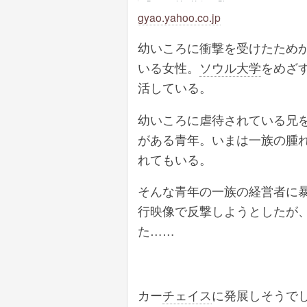
gyao.yahoo.co.jp
幼いころに衝撃を受けたため
いる女性。
ソウル大学
をめざ
活している。
幼いころに虐待されている兄
がある青年。いまは一族の腫
れてもいる。
そんな青年の一族の経営者に
行映像で反撃しようとしたが
た……
カー
チェイス
に発展しそうで