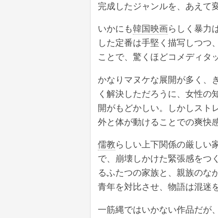
完成したジャンルを、あえて
いかにも
韓国映画
らしく暴力
した定番は手堅く描写しつつ
ことで、驚くほどコメディタ
かなりマヌケな展開が多く、
く解決しただろうに、女性の
開がもどかしい。しかしスト
外と体が動けることでの爽快
儒教
らしい上下関係の厳しい
で、崩壊しかけた緊張感をつ
るふたつの家族と、親族のな
青年を対比させ、物語は混迷
一筋縄ではいかない作品だが