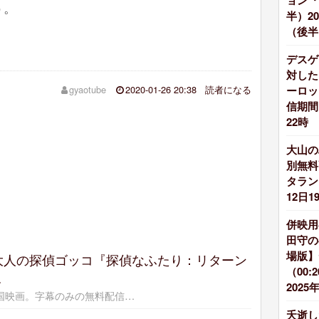
ョン『
う。
半）2
（後半）
デスゲ
対した
ーロック
gyaotube
2020-01-26 20:38
読者になる
信期間：
22時
大山の
別無料
タラン
12日1
併映用
田守の
場版】
大人の探偵ゴッコ『探偵なふたり：リターン
（00:
…
2025
の韓国映画。字幕のみの無料配信…
夭逝し