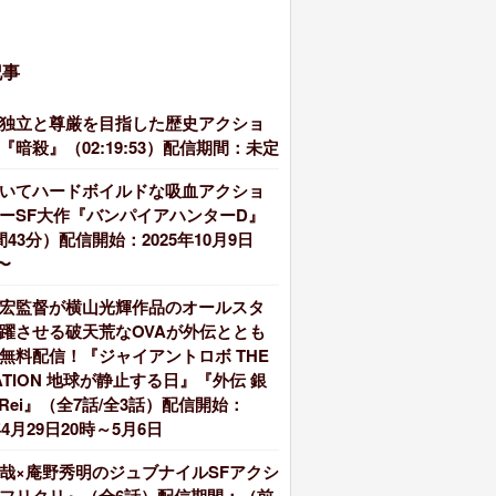
記事
独立と尊厳を目指した歴史アクショ
『暗殺』（02:19:53）配信期間：未定
いてハードボイルドな吸血アクショ
ーSF大作『バンパイアハンターD』
間43分）配信開始：2025年10月9日
 〜
宏監督が横山光輝作品のオールスタ
躍させる破天荒なOVAが外伝ととも
無料配信！『ジャイアントロボ THE
MATION 地球が静止する日』『外伝 銀
inRei』（全7話/全3話）配信開始：
年4月29日20時～5月6日
哉×庵野秀明のジュブナイルSFアクシ