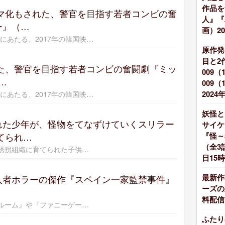
作品を
マ化もされた、警官を目指す若者コンビの奮
人』『
ー』（…
画）20
作にあたる、2017年の韓国映…
原作発
目と2
た、警官を目指す若者コンビの奮闘劇『ミッ
009
…
009
作にあたる、2017年の韓国映…
2024
妖怪と
れた少年が、怪物をてなずけていくスリラー
サイケ
『怪～
てられ…
（全3
ら誘拐組織に育てられた子供…
日15時
最新作
入者ホラーの傑作『スペイン一家監禁事件』
ーズの
料配信
・ルーム』や『ファニーゲー…
ふたり