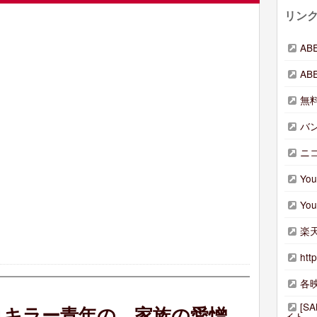
リン
AB
AB
無料
バ
ニ
Yo
Yo
楽天
htt
各
[S
コキラー青年の、家族の愛憎
イト