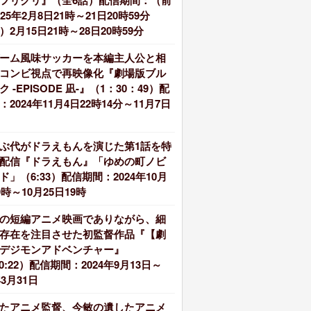
フリクリ』（全6話）配信期間：（前
025年2月8日21時～21日20時59分
2月15日21時～28日20時59分
ーム風味サッカーを本編主人公と相
コンビ視点で再映像化『劇場版ブル
 -EPISODE 凪-』（1：30：49）配
2024年11月4日22時14分～11月7日
ぶ代がドラえもんを演じた第1話を特
配信『ドラえもん』「ゆめの町ノビ
ド」（6:33）配信期間：2024年10月
9時～10月25日19時
の短編アニメ映画でありながら、細
存在を注目させた初監督作品『【劇
デジモンアドベンチャー』
20:22）配信期間：2024年9月13日～
年3月31日
たアニメ監督、今敏の遺したアニメ