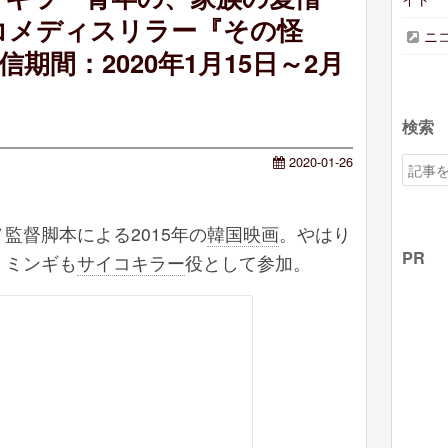
コメディスリラー『その怪
ニ
配信期間：2020年1月15日～2月
検索
2020
-
01
-
26
監督脚本による2015年の
韓国映画
。やはり
PR
・ミンギも
サイコキラー
役として参加。